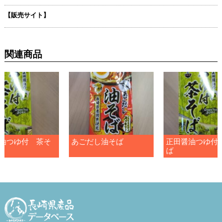
【販売サイト】
関連商品
油つゆ付 茶そ
あごだし油そば
正田醤油つゆ付
ば