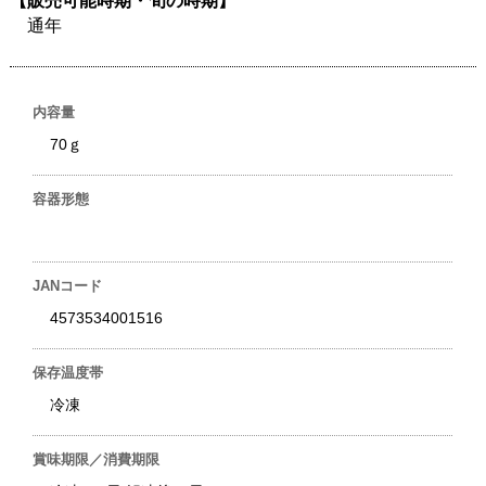
【販売可能時期・旬の時期】
通年
内容量
70ｇ
容器形態
JANコード
4573534001516
保存温度帯
冷凍
賞味期限／消費期限