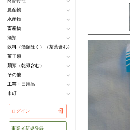
商品特性
農産物
水産物
畜産物
酒類
飲料（酒類除く）（茶葉含む）
菓子類
麺類（乾麺含む）
その他
工芸・日用品
市町
ログイン
事業者新規登録