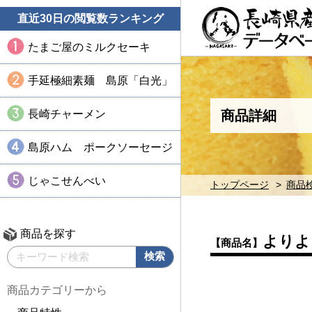
直近30日の閲覧数ランキング
たまご屋のミルクセーキ
手延極細素麺 島原「白光」
長崎チャーメン
商品詳細
島原ハム ポークソーセージ
じゃこせんべい
トップページ
商品
商品を探す
よりよ
【商品名】
商品カテゴリーから