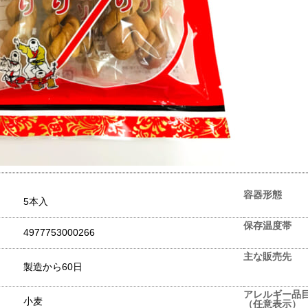
容器形態
5本入
保存温度帯
4977753000266
主な販売先
製造から60日
アレルギー品
小麦
（任意表示）