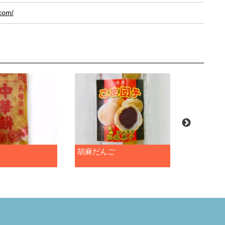
.com/
胡麻だんご
招福