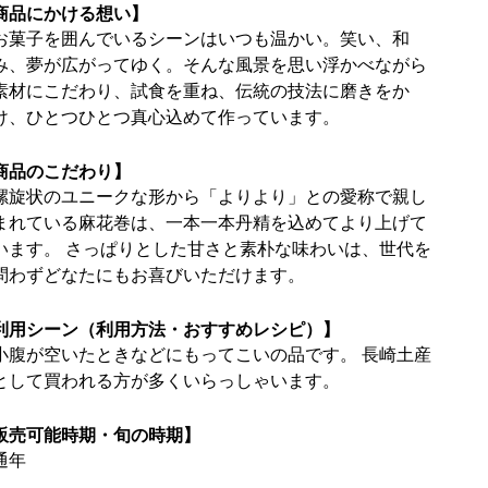
商品にかける想い】
お菓子を囲んでいるシーンはいつも温かい。笑い、和
み、夢が広がってゆく。そんな風景を思い浮かべながら
素材にこだわり、試食を重ね、伝統の技法に磨きをか
け、ひとつひとつ真心込めて作っています。
商品のこだわり】
螺旋状のユニークな形から「よりより」との愛称で親し
まれている麻花巻は、一本一本丹精を込めてより上げて
います。 さっぱりとした甘さと素朴な味わいは、世代を
問わずどなたにもお喜びいただけます。
利用シーン（利用方法・おすすめレシピ）】
小腹が空いたときなどにもってこいの品です。 長崎土産
として買われる方が多くいらっしゃいます。
販売可能時期・旬の時期】
通年