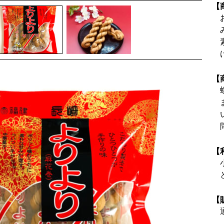
【
【
【
【