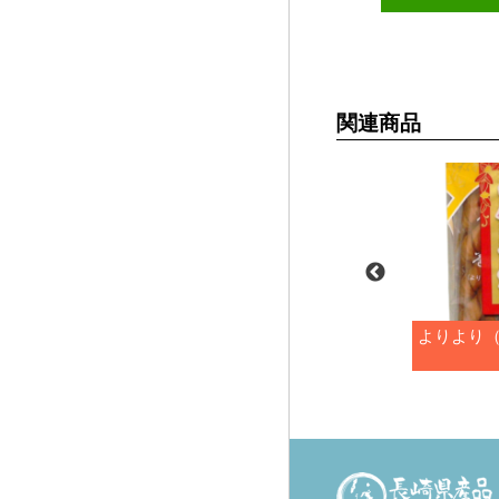
関連商品
ミラクルソフト
よりより（麻花巻）8本入
よりより（
本入