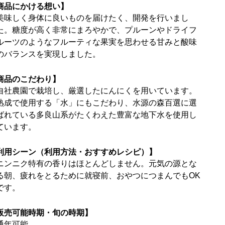
商品にかける想い】
美味しく身体に良いものを届けたく、開発を行いまし
た。糖度が高く非常にまろやかで、プルーンやドライフ
ルーツのようなフルーティな果実を思わせる甘みと酸味
のバランスを実現しました。
商品のこだわり】
自社農園で栽培し、厳選したにんにくを用いています。
熟成で使用する「水」にもこだわり、水源の森百選に選
ばれている多良山系がたくわえた豊富な地下水を使用し
ています。
利用シーン（利用方法・おすすめレシピ）】
ニンニク特有の香りはほとんどしません。元気の源とな
る朝、疲れをとるために就寝前、おやつにつまんでもOK
です。
販売可能時期・旬の時期】
通年可能