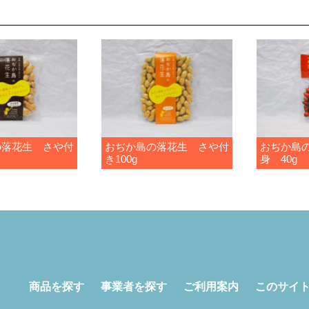
の落花生 さや付
おぢか島の落花生 さや付
おぢか島
き100g
身 40g
商品を探す
事業者を探す
ご利用案内
このサイ