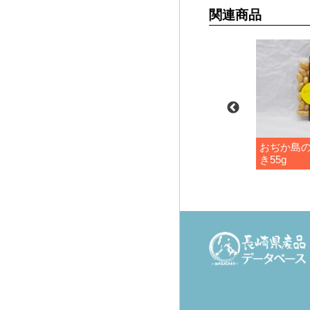
関連商品
藍のふりかけ
おぢか島
き55g