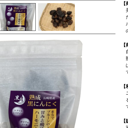
【
【
【
【