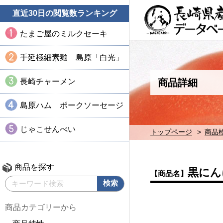
直近30日の閲覧数ランキング
たまご屋のミルクセーキ
手延極細素麺 島原「白光」
長崎チャーメン
商品詳細
島原ハム ポークソーセージ
じゃこせんべい
トップページ
商品
商品を探す
黒にん
【商品名】
商品カテゴリーから