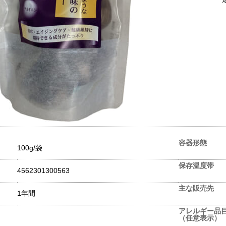
容器形態
100g/袋
保存温度帯
4562301300563
主な販売先
1年間
アレルギー品
（任意表示）