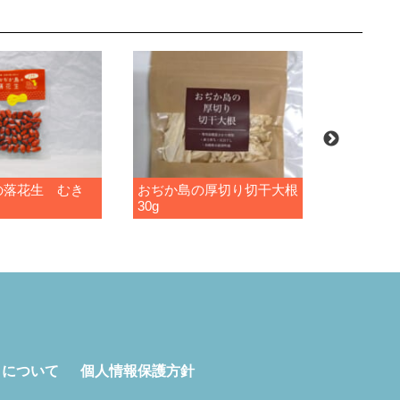
の落花生 むき
おぢか島の厚切り切干大根
おぢか島
30g
70g
トについて
個人情報保護方針