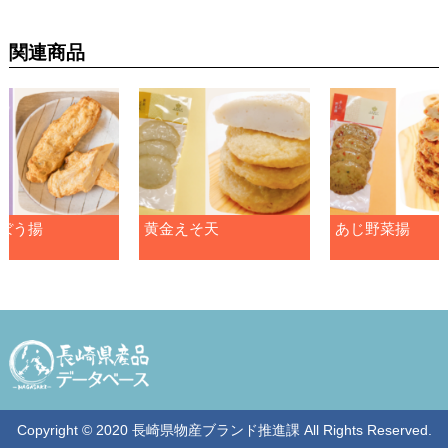
関連商品
ぼう揚
黄金えそ天
あじ野菜揚
Copyright © 2020 長崎県物産ブランド推進課 All Rights Reserved.