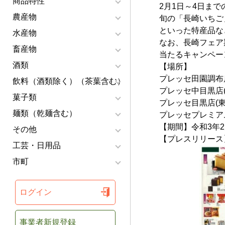
商品特性
2月1日～4日ま
農産物
旬の「長崎いちご
といった特産品な
水産物
なお、長崎フェア
畜産物
当たるキャンペー
酒類
【場所】
プレッセ田園調布店
飲料（酒類除く）（茶葉含む）
プレッセ中目黒店(
菓子類
プレッセ目黒店(東
麺類（乾麺含む）
プレッセプレミアム
【期間】令和3年2月
その他
【プレスリリース
工芸・日用品
市町
ログイン
事業者新規登録