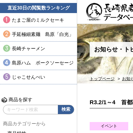
直近30日の閲覧数ランキング
たまご屋のミルクセーキ
手延極細素麺 島原「白光」
長崎チャーメン
お知らせ・ト
島原ハム ポークソーセージ
じゃこせんべい
トップページ
お知
商品を探す
R3.2/1～4
商品カテゴリーから
イベント