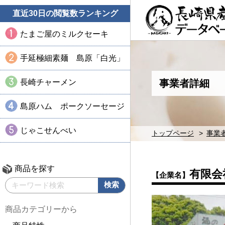
直近30日の閲覧数ランキング
たまご屋のミルクセーキ
手延極細素麺 島原「白光」
長崎チャーメン
事業者詳細
島原ハム ポークソーセージ
じゃこせんべい
トップページ
事業
商品を探す
有限会
【企業名】
商品カテゴリーから