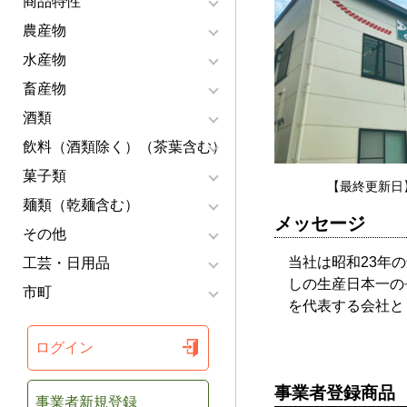
商品特性
農産物
水産物
畜産物
酒類
飲料（酒類除く）（茶葉含む）
菓子類
【最終更新日】
麺類（乾麺含む）
メッセージ
その他
当社は昭和23年
工芸・日用品
しの生産日本一の
市町
を代表する会社と
ログイン
事業者登録商品
事業者新規登録