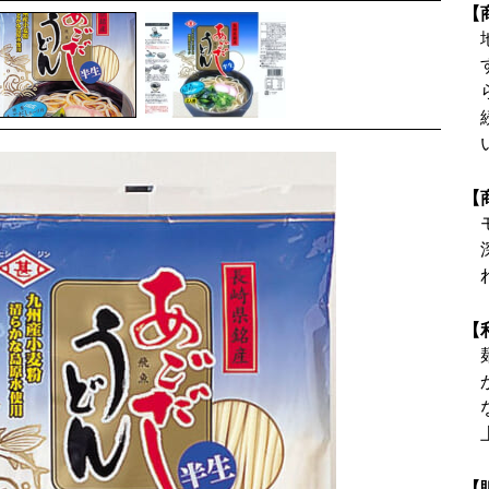
【
【
【
【