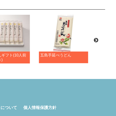
ギフト(10人前
五島手延べうどん
五島手延
)
トについて
個人情報保護方針