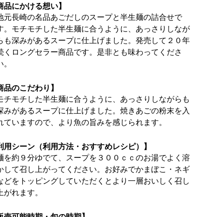
商品にかける想い】
地元長崎の名品あごだしのスープと半生麺の詰合せで
す。モチモチした半生麺に合うように、あっさりしなが
らも深みがあるスープに仕上げました。発売して２０年
続くロングセラー商品です。是非とも味わってくださ
い。
商品のこだわり】
モチモチした半生麺に合うように、あっさりしながらも
深みがあるスープに仕上げました。焼きあごの粉末を入
れていますので、より魚の旨みを感じられます。
利用シーン（利用方法・おすすめレシピ）】
麺を約９分ゆでて、スープを３００ｃｃのお湯でよく溶
かして召し上がってください。お好みでかまぼこ・ネギ
などをトッピングしていただくとより一層おいしく召し
上がれます。
販売可能時期・旬の時期】