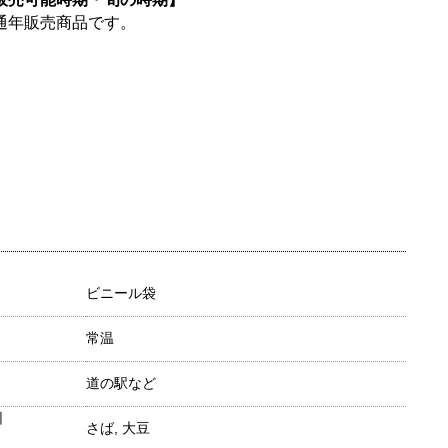
通年販売商品です。
ビニール袋
常温
道の駅など
目
さば, 大豆