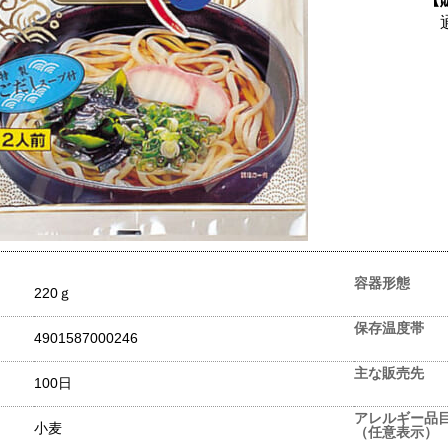
容器形態
220ｇ
保存温度帯
4901587000246
主な販売先
100日
アレルギー品
小麦
（任意表示）