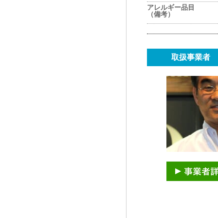
アレルギー品目
（備考）
取扱事業者