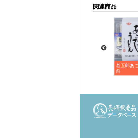
関連商品
島原 250ｇ紙
手延うどん島原 平造り
甚五郎あ
200ｇ
前