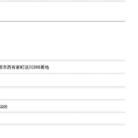
南島原市西有家町須川388番地
.com