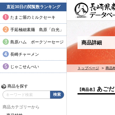
直近30日の閲覧数ランキング
たまご屋のミルクセーキ
手延極細素麺 島原「白光」
島原ハム ポークソーセージ
商品詳細
長崎チャーメン
じゃこせんべい
トップページ
商品
商品を探す
あごだ
【商品名】
商品カテゴリーから