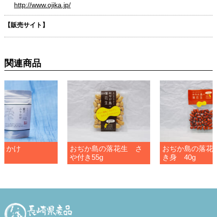
http://www.ojika.jp/
【販売サイト】
関連商品
りかけ
おぢか島の落花生 さ
おぢか島の落花
や付き55g
き身 40g