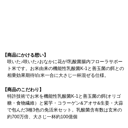
【商品にかける想い】
咲いた♪咲いた♪おなかに花が!乳酸菌腸内フローラサポー
ト米です。お米由来の機能性乳酸菌K-1と善玉菌の餌との
相乗効果期待!白米一合に大さじ一杯混ぜる仕様。
【商品のこだわり】
特許技術でお米を機能性乳酸菌K-1と善玉菌の餌(オリゴ
糖・食物繊維）と紫芋・コラーゲン&アオサ&生姜・大蒜
で包んだ3種3色の免活米セット。乳酸菌含有数は玄米の
約700万倍、大さじ一杯約100億個