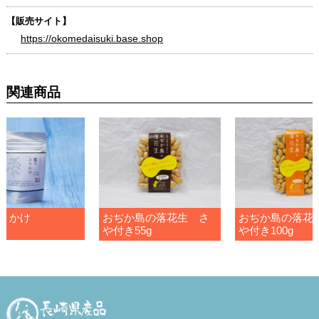
【販売サイト】
https://okomedaisuki.base.shop
関連商品
りかけ
おぢか島の落花生 さ
おぢか島の落花
や付き55g
や付き100g