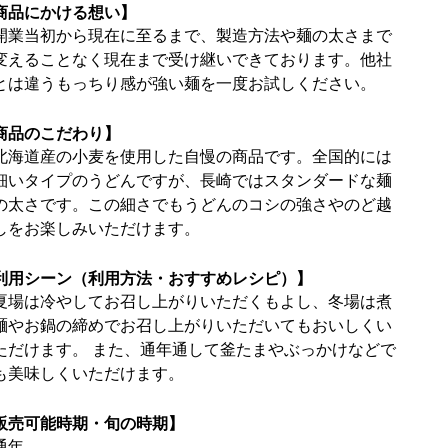
商品にかける想い】
開業当初から現在に至るまで、製造方法や麺の太さまで
変えることなく現在まで受け継いできております。他社
とは違うもっちり感が強い麺を一度お試しください。
商品のこだわり】
北海道産の小麦を使用した自慢の商品です。全国的には
細いタイプのうどんですが、長崎ではスタンダードな麺
の太さです。この細さでもうどんのコシの強さやのど越
しをお楽しみいただけます。
利用シーン（利用方法・おすすめレシピ）】
夏場は冷やしてお召し上がりいただくもよし、冬場は煮
麺やお鍋の締めでお召し上がりいただいてもおいしくい
ただけます。 また、通年通して釜たまやぶっかけなどで
も美味しくいただけます。
販売可能時期・旬の時期】
通年