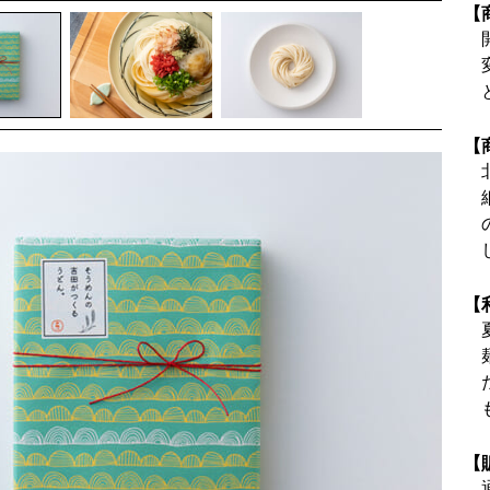
【
【
【
【