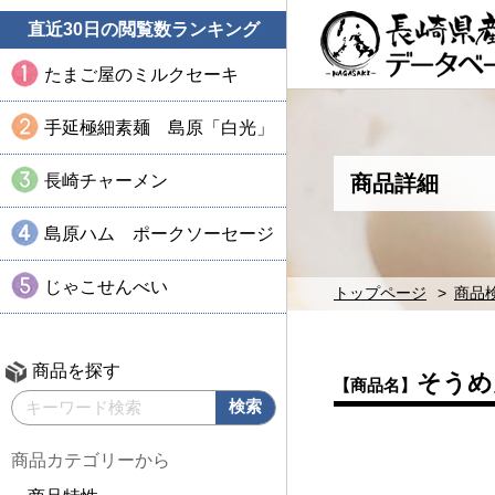
直近30日の閲覧数ランキング
たまご屋のミルクセーキ
手延極細素麺 島原「白光」
長崎チャーメン
商品詳細
島原ハム ポークソーセージ
じゃこせんべい
トップページ
商品
商品を探す
そうめ
【商品名】
商品カテゴリーから