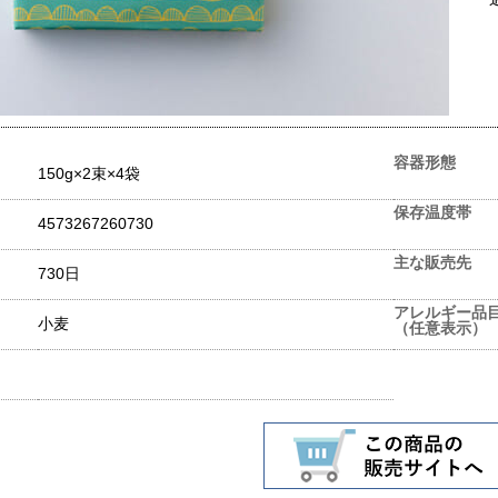
容器形態
150g×2束×4袋
保存温度帯
4573267260730
主な販売先
730日
アレルギー品
小麦
（任意表示）