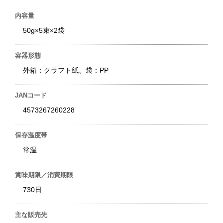
内容量
50g×5束×2袋
容器形態
外箱：クラフト紙、袋：PP
JANコード
4573267260228
保存温度帯
常温
賞味期限／消費期限
730日
主な販売先