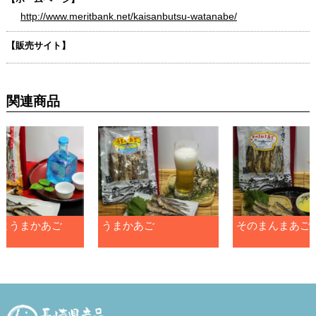
http://www.meritbank.net/kaisanbutsu-watanabe/
【販売サイト】
関連商品
とうまかあご
うまかあご
そのまんまあご