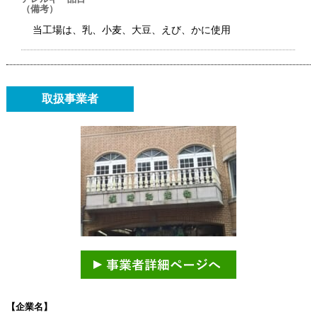
（備考）
当工場は、乳、小麦、大豆、えび、かに使用
取扱事業者
【企業名】