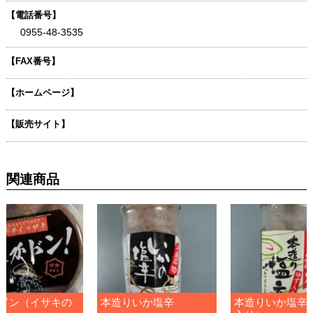
【電話番号】
0955-48-3535
【FAX番号】
【ホームページ】
【販売サイト】
関連商品
ドン（イサキの
本造りいか塩辛
本造りいか塩辛