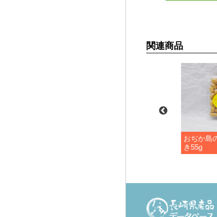
関連商品
藍のふりかけ
おぢか島
き55g