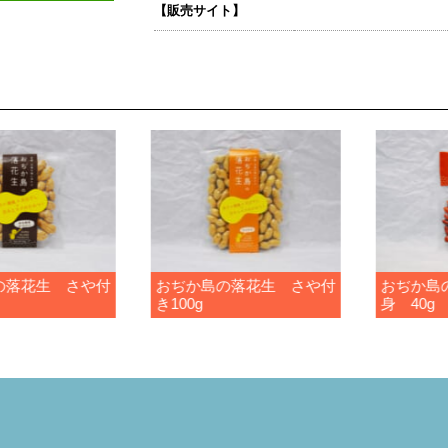
【販売サイト】
の落花生 さや付
おぢか島の落花生 さや付
おぢか島
き100g
身 40g