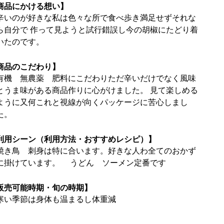
商品にかける想い】
辛いのが好きな私は色々な所で食べ歩き満足せずそれな
ら自分で 作って見ようと試行錯誤し今の胡椒にたどり着
いたのです。
商品のこだわり】
有機 無農薬 肥料にこだわりただ辛いだけでなく風味
とうま味がある商品作りに心がけました。 見て楽しめる
ように又何これと視線が向くパッケージに苦心しまし
た。
利用シーン（利用方法・おすすめレシピ）】
焼き鳥 刺身は特に合います。好きな人わ全てのおかず
に掛けています。 うどん ソーメン定番です
販売可能時期・旬の時期】
寒い季節は身体も温まるし体重減