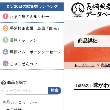
直近30日の閲覧数ランキング
たまご屋のミルクセーキ
手延極細素麺 島原「白光」
長崎チャーメン
商品詳細
島原ハム ポークソーセージ
じゃこせんべい
トップページ
商品
商品を探す
味がわ
【商品名】
商品カテゴリーから