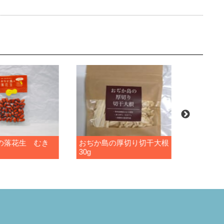
の落花生 むき
おぢか島の厚切り切干大根
おぢか島
30g
70g