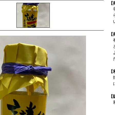
【
【
【
【