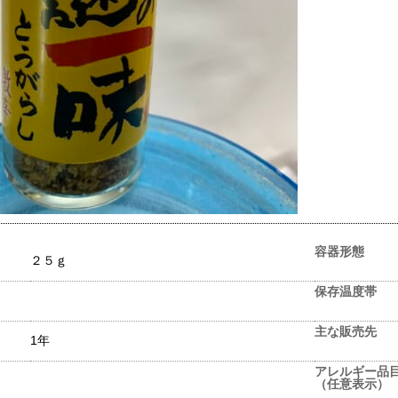
容器形態
２５ｇ
保存温度帯
主な販売先
1年
アレルギー品
（任意表示）