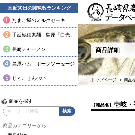
直近30日の閲覧数ランキング
たまご屋のミルクセーキ
手延極細素麺 島原「白光」
長崎チャーメン
商品詳細
島原ハム ポークソーセージ
じゃこせんべい
トップページ
商品
商品を探す
壱岐・
【商品名】
商品カテゴリーから