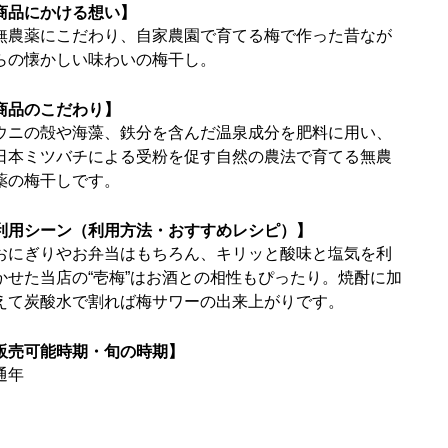
商品にかける想い】
無農薬にこだわり、自家農園で育てる梅で作った昔なが
らの懐かしい味わいの梅干し。
商品のこだわり】
ウニの殻や海藻、鉄分を含んだ温泉成分を肥料に用い、
日本ミツバチによる受粉を促す自然の農法で育てる無農
薬の梅干しです。
利用シーン（利用方法・おすすめレシピ）】
おにぎりやお弁当はもちろん、キリッと酸味と塩気を利
かせた当店の“壱梅”はお酒との相性もぴったり。焼酎に加
えて炭酸水で割れば梅サワーの出来上がりです。
販売可能時期・旬の時期】
通年