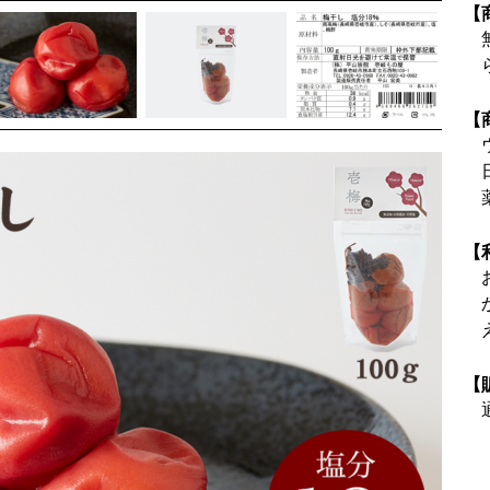
【
【
【
【