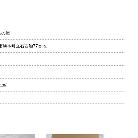
もの屋
壱岐市勝本町立石西触77番地
com/