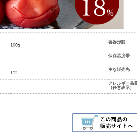
容器形態
100g
保存温度帯
主な販売先
1年
アレルギー品
（任意表示）