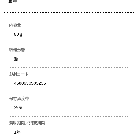
通年
内容量
50ｇ
容器形態
瓶
JANコード
4580690503235
保存温度帯
冷凍
賞味期限／消費期限
1年