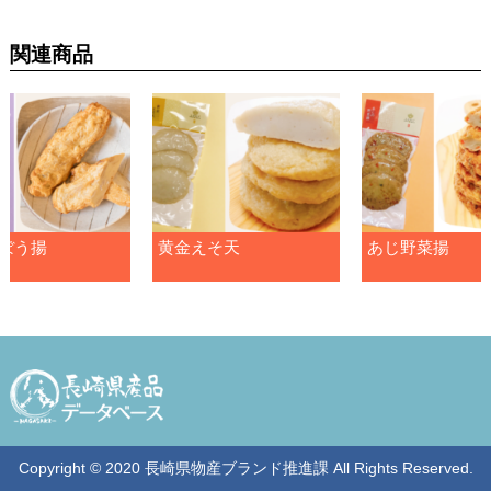
関連商品
ぼう揚
黄金えそ天
あじ野菜揚
Copyright © 2020 長崎県物産ブランド推進課 All Rights Reserved.