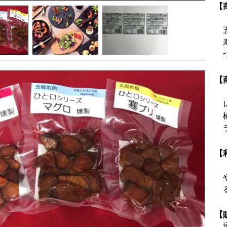
【
【
【
【