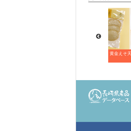
あじごぼう揚
黄金えそ