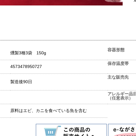
容器形態
燻製3種3袋 150g
保存温度帯
4573478950727
主な販売先
製造後90日
アレルギー品
（任意表示）
原料はエビ、カニを食べている魚を含む