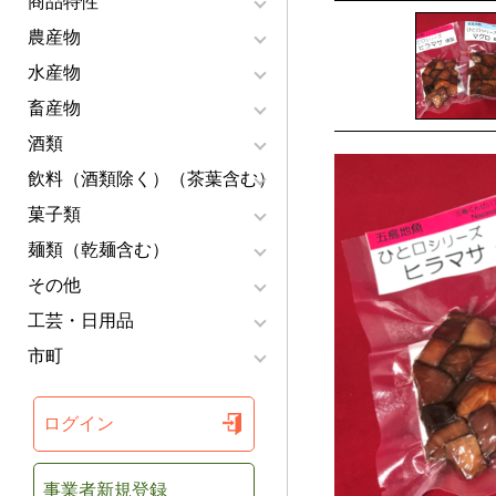
商品特性
農産物
水産物
畜産物
酒類
飲料（酒類除く）（茶葉含む）
菓子類
麺類（乾麺含む）
その他
工芸・日用品
市町
ログイン
事業者新規登録