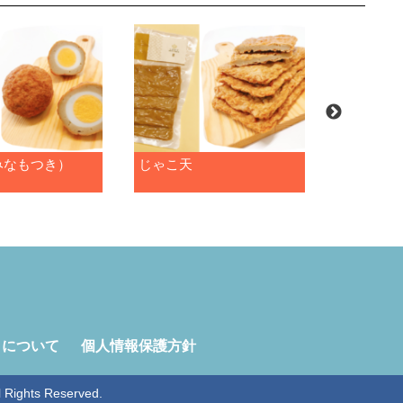
みなもつき）
じゃこ天
ピリ辛い
トについて
個人情報保護方針
ghts Reserved.