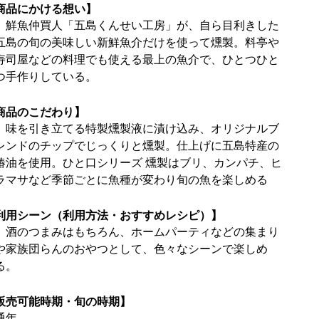
商品にかける想い】
鮮魚仲買人「五島くんせい工房」が、自ら目利きした
五島の旬の美味しい新鮮魚介だけを使って燻製。料亭や
寿司屋などの料理でも使える最上の魚介で、ひとつひと
つ手作りしている。
商品のこだわり】
味を引き立てる特製燻製液に漬け込み、オリジナルブ
レンドのチップでじっくりと燻製。仕上げに五島特産の
椿油を使用。ひと口シリーズ 燻製はブリ、カンパチ、ヒ
ラマサなど季節ごとに魚種が変わり旬の魚を楽しめる
利用シーン（利用方法・おすすめレシピ）】
酒のつまみはもちろん、ホームパーティなどの集まり
や家族団らんのおやつとして、色々なシーンで楽しめ
る。
販売可能時期・旬の時期】
通年