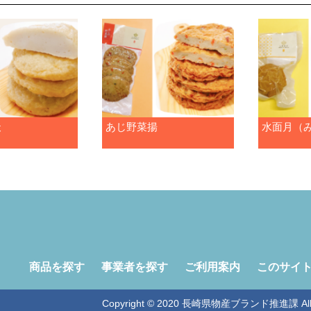
天
あじ野菜揚
水面月（
商品を探す
事業者を探す
ご利用案内
このサイ
Copyright © 2020 長崎県物産ブランド推進課 All Ri