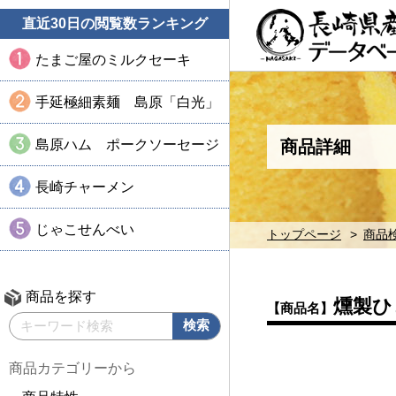
直近30日の閲覧数ランキング
たまご屋のミルクセーキ
手延極細素麺 島原「白光」
島原ハム ポークソーセージ
商品詳細
長崎チャーメン
じゃこせんべい
トップページ
商品
商品を探す
燻製ひ
【商品名】
商品カテゴリーから