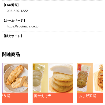
【FAX番号】
095-820-1222
【ホームページ】
https://suginaga.co.jp
【販売サイト】
関連商品
ぼう揚
黄金えそ天
あじ野菜揚