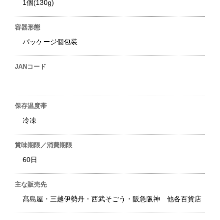
1個(130g)
容器形態
パッケージ個包装
JANコード
保存温度帯
冷凍
賞味期限／消費期限
60日
主な販売先
髙島屋・三越伊勢丹・西武そごう・阪急阪神 他各百貨店