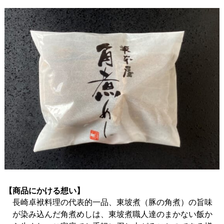
【商品にかける想い】
長崎卓袱料理の代表的一品、東坡煮（豚の角煮）の旨味
が染み込んだ角煮めしは、東坡煮職人達のまかない飯か