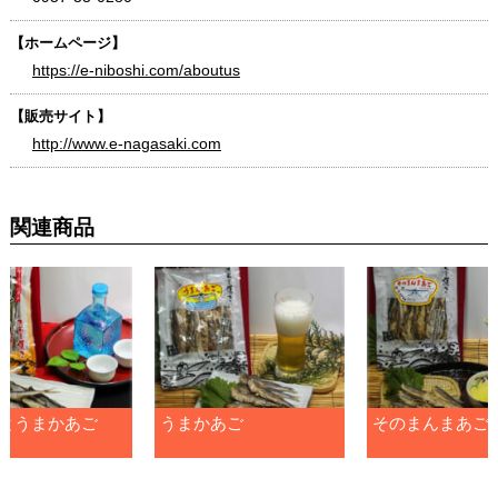
【ホームページ】
https://e-niboshi.com/aboutus
【販売サイト】
http://www.e-nagasaki.com
関連商品
とうまかあご
うまかあご
そのまんまあご