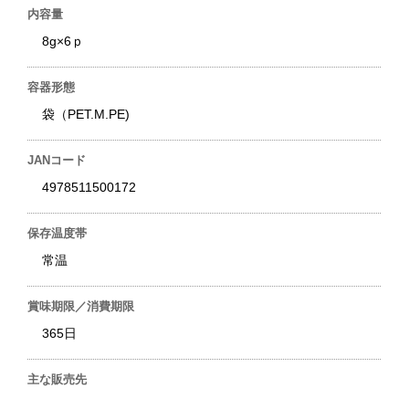
内容量
8g×6ｐ
容器形態
袋（PET.M.PE)
JANコード
4978511500172
保存温度帯
常温
賞味期限／消費期限
365日
主な販売先