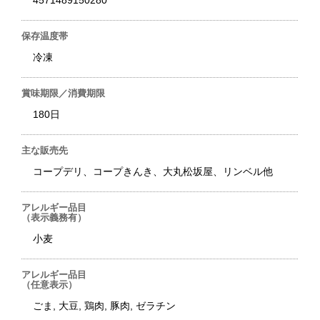
4571489150280
保存温度帯
冷凍
賞味期限／消費期限
180日
主な販売先
コープデリ、コープきんき、大丸松坂屋、リンベル他
アレルギー品目
（表示義務有）
小麦
アレルギー品目
（任意表示）
ごま, 大豆, 鶏肉, 豚肉, ゼラチン