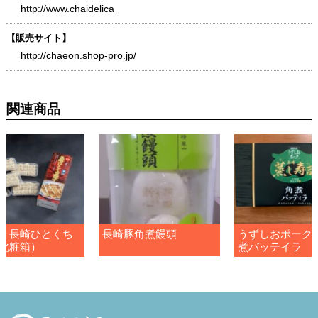
http://www.chaidelica
【販売サイト】
http://chaeon.shop-pro.jp/
関連商品
り長崎ひとくち
長崎豚角煮饅頭
うずしおポーク
化粧箱）
煮バッテイラ