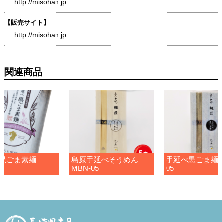
http://misohan.jp
【販売サイト】
http://misohan.jp
関連商品
黒ごま素麺
島原手延べそうめん
手延べ黒ごま麺 
MBN-05
05