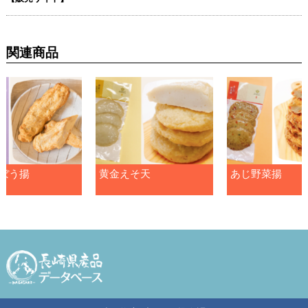
関連商品
ぼう揚
黄金えそ天
あじ野菜揚