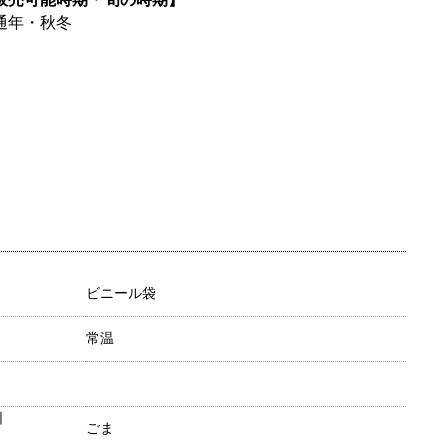
通年・秋冬
ビニール袋
常温
目
ごま