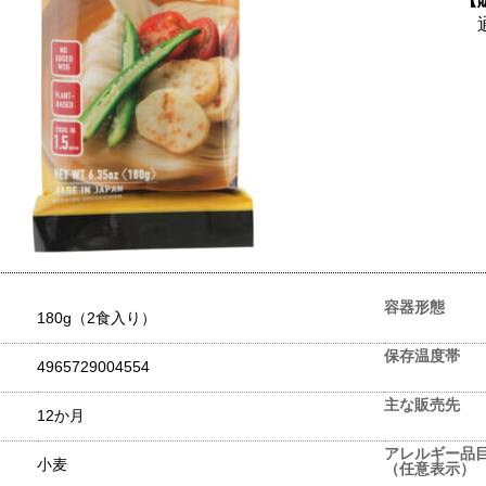
容器形態
180g（2食入り）
保存温度帯
4965729004554
主な販売先
12か月
アレルギー品
小麦
（任意表示）