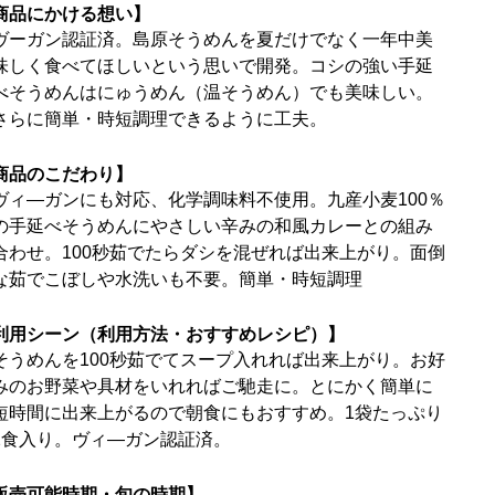
商品にかける想い】
ヴーガン認証済。島原そうめんを夏だけでなく一年中美
味しく食べてほしいという思いで開発。コシの強い手延
べそうめんはにゅうめん（温そうめん）でも美味しい。
さらに簡単・時短調理できるように工夫。
商品のこだわり】
ヴィ―ガンにも対応、化学調味料不使用。九産小麦100％
の手延べそうめんにやさしい辛みの和風カレーとの組み
合わせ。100秒茹でたらダシを混ぜれば出来上がり。面倒
な茹でこぼしや水洗いも不要。簡単・時短調理
利用シーン（利用方法・おすすめレシピ）】
そうめんを100秒茹でてスープ入れれば出来上がり。お好
みのお野菜や具材をいれればご馳走に。とにかく簡単に
短時間に出来上がるので朝食にもおすすめ。1袋たっぷり
2食入り。ヴィ―ガン認証済。
販売可能時期・旬の時期】