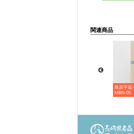
関連商品
ま素麺
手延べ黒ごま素麺
島原手延
MBN-05