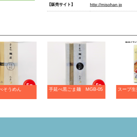
【販売サイト】
http://misohan.jp
べそうめん
手延べ黒ごま麺 MGB-05
スープ生姜