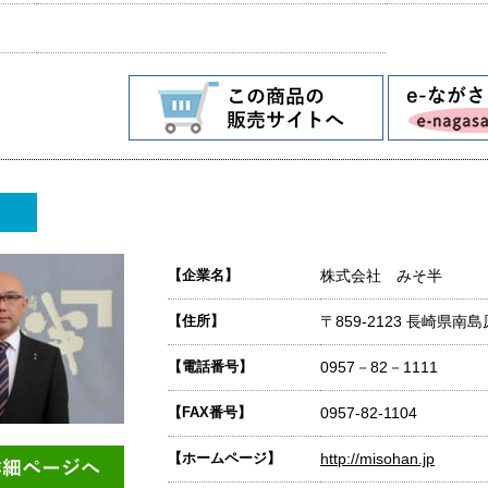
【企業名】
株式会社 みそ半
【住所】
〒859-2123 長崎県南
【電話番号】
0957－82－1111
【FAX番号】
0957-82-1104
【ホームページ】
http://misohan.jp