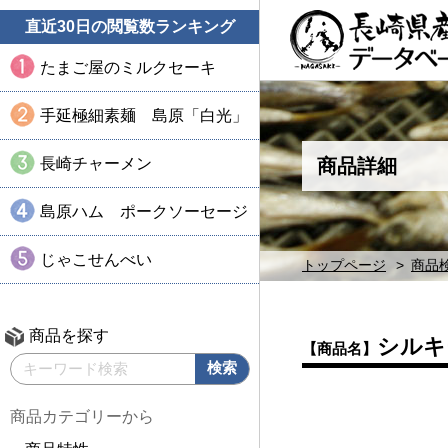
直近30日の閲覧数ランキング
たまご屋のミルクセーキ
手延極細素麺 島原「白光」
長崎チャーメン
商品詳細
島原ハム ポークソーセージ
じゃこせんべい
トップページ
商品
商品を探す
シルキ
【商品名】
商品カテゴリーから