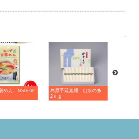
めん NSG-02
島原手延素麺 山水の糸
島原手延
2ｋｇ
3ｋｇ