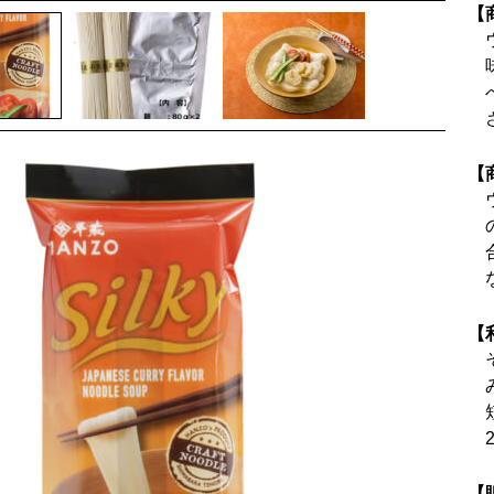
【
【
【
【