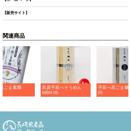
【販売サイト】
関連商品
黒ごま素麺
島原手延べそうめん
手延べ黒ごま麺 
MBN-05
05