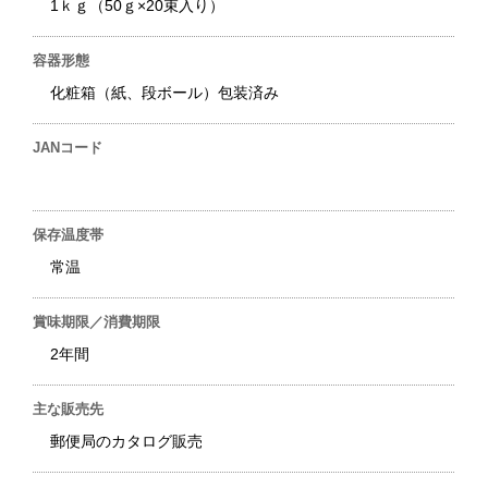
1ｋｇ（50ｇ×20束入り）
容器形態
化粧箱（紙、段ボール）包装済み
JANコード
保存温度帯
常温
賞味期限／消費期限
2年間
主な販売先
郵便局のカタログ販売